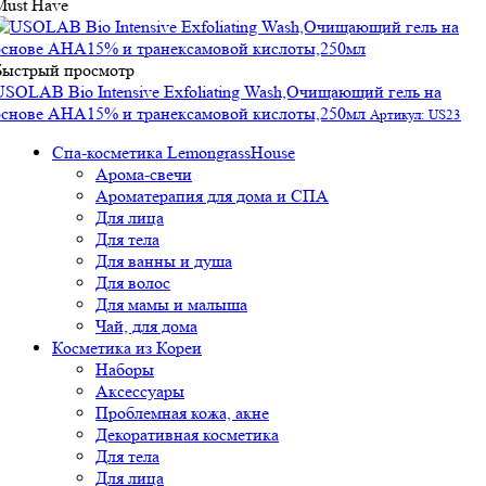
Must Have
Быстрый просмотр
USOLAB Bio Intensive Exfoliating Wash,Очищающий гель на
основе АНА15% и транексамовой кислоты,250мл
Артикул: US23
Спа-косметика LemongrassHouse
Арома-свечи
Ароматерапия для дома и СПА
Для лица
Для тела
Для ванны и душа
Для волос
Для мамы и малыша
Чай, для дома
Косметика из Кореи
Наборы
Аксессуары
Проблемная кожа, акне
Декоративная косметика
Для тела
Для лица