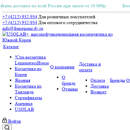
а-доставка по всей России при заказе от 10 000р.
тная Авиа-доставка по всей России при заказе от 10 000р.
Бесплат
+7 (4212) 932-934
Для розничных покупателей
+7 (4212) 932-934
Для оптового сотрудничества
info@frangipani-dv.ru
Каталог
!Спа-косметика
LemongrassHouse
Доставка и
О компании
Косметика из
оплата
Кореи
О
Япония
Оплата
Бренды
О
бренде
Косметика из
Доставка
Отзывы
Таиланда
Возврат
Сертификаты
Америка
USOLAB
Войти