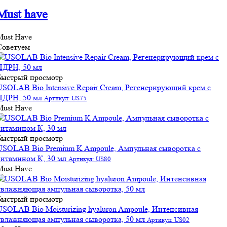
Must have
Must Have
Советуем
Быстрый просмотр
USOLAB Bio Intensive Repair Cream, Регенерирующий крем с
ПДРН, 50 мл
Артикул: US75
Must Have
Быстрый просмотр
USOLAB Bio Premium K Ampoule, Ампульная сыворотка с
витамином К, 30 мл
Артикул: US80
Must Have
Быстрый просмотр
USOLAB Bio Moisturizing hyaluron Ampoule, Интенсивная
увлажняющая ампульная сыворотка, 50 мл
Артикул: US02