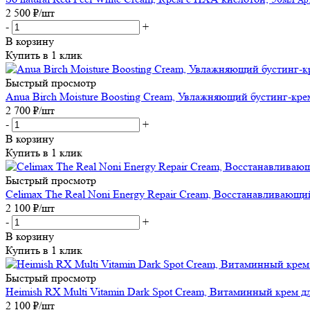
2 500
₽
/шт
-
+
В корзину
Купить в 1 клик
Быстрый просмотр
Anua Birch Moisture Boosting Cream, Увлажняющий бустинг-кре
2 700
₽
/шт
-
+
В корзину
Купить в 1 клик
Быстрый просмотр
Celimax The Real Noni Energy Repair Cream, Восстанавливающий
2 100
₽
/шт
-
+
В корзину
Купить в 1 клик
Быстрый просмотр
Heimish RX Multi Vitamin Dark Spot Cream, Витаминный крем дл
2 100
₽
/шт