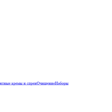
итные кремы и спреи
Очищение
Наборы