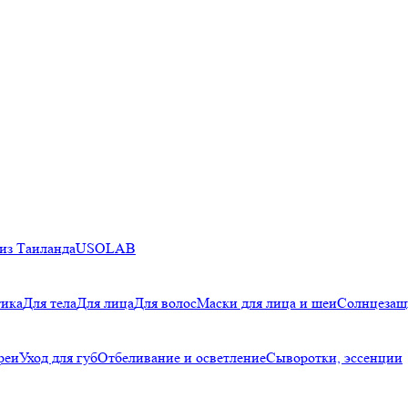
из Таиланда
USOLAB
тика
Для тела
Для лица
Для волос
Маски для лица и шеи
Солнцезащ
реи
Уход для губ
Отбеливание и осветление
Сыворотки, эссенции