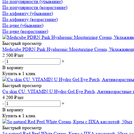
По популярности (убывание)
По популярности (возрастание)
По алфавиту (убывание)
По алфавиту (возрастание)
По цене (убывание)
По цене (возрастание)
Быстрый просмотр
Medicube PDRN Pink Hyaluronic Moisturizing Cream, Увлажняю
2 500
₽
/шт
-
+
В корзину
Купить в 1 клик
Быстрый просмотр
Cu skin CU: VITAMIN U Hydro Gel Eye Patch, Антивозраcтные 
4 200
₽
/шт
-
+
В корзину
Купить в 1 клик
Быстрый просмотр
So natural Red Peel White Cream, Крем с ПХА кислотой, 50мл
Ар