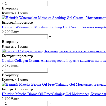
-
+
В корзину
Купить в 1 клик
Быстрый просмотр
Heimish Watermelon Moisture Soothing Gel Cream , Увлажняющий
2 290
₽
/шт
-
+
В корзину
Купить в 1 клик
Быстрый просмотр
Cu skin Collagen Cream, Антивозрастной крем с коллагеном и п
3 590
₽
/шт
-
+
В корзину
Купить в 1 клик
Быстрый просмотр
Heimish Matcha Biome Oil-Free/Calming Gel Moisturizer, Безма
1 600
₽
/шт
-
+