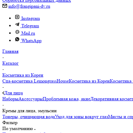
Обработка персональных данных
info@frangipani-dv.ru
Instagram
Telegram
Mail.ru
WhatsApp
Главная
-
Каталог
-
Косметика из Кореи
Спа-косметика LemongrassHouse
Косметика из Кореи
Косметика 
-
Для лица
Наборы
Аксессуары
Проблемная кожа, акне
Декоративная косме
-
Кремы для лица, эмульсии
Тонеры, очищающая вода
Уход для зоны вокруг глаз
Мисты и сп
Фильтр
По умолчанию