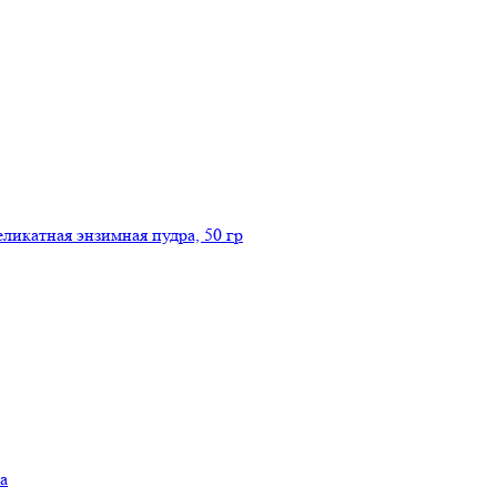
икатная энзимная пудра, 50 гр
а