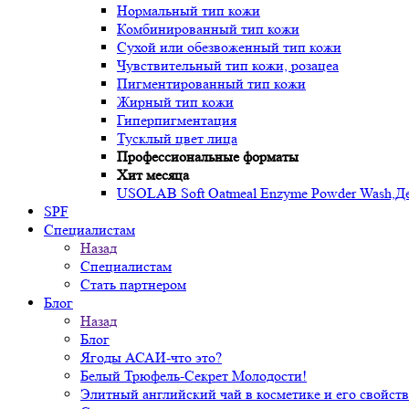
Нормальный тип кожи
Комбинированный тип кожи
Сухой или обезвоженный тип кожи
Чувствительный тип кожи, розацеа
Пигментированный тип кожи
Жирный тип кожи
Гиперпигментация
Тусклый цвет лица
Профессиональные форматы
Хит месяца
USOLAB Soft Oatmeal Enzyme Powder Wash,Дел
SPF
Специалистам
Назад
Специалистам
Стать партнером
Блог
Назад
Блог
Ягоды АСАИ-что это?
Белый Трюфель-Секрет Молодости!
Элитный английский чай в косметике и его свойств