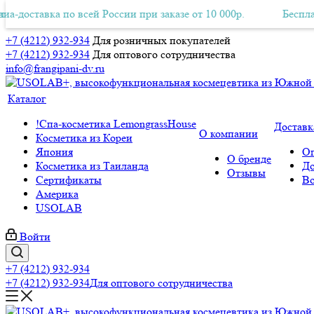
вка по всей России при заказе от 10 000р.
тная Авиа-доставка по всей России при заказе от 10 000р.
Бесплатная Ави
+7 (4212) 932-934
Для розничных покупателей
+7 (4212) 932-934
Для оптового сотрудничества
info@frangipani-dv.ru
Каталог
!Спа-косметика LemongrassHouse
Доставк
О компании
Косметика из Кореи
Япония
Оп
О бренде
Косметика из Таиланда
До
Отзывы
Сертификаты
Во
Америка
USOLAB
Войти
+7 (4212) 932-934
+7 (4212) 932-934
Для оптового сотрудничества